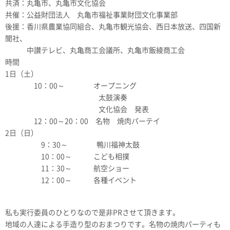
共済：丸亀市、丸亀市文化協会
共催：公益財団法人 丸亀市福祉事業財団文化事業部
後援：香川県農業協同組合、丸亀市観光協会、西日本放送、四国新
聞社、
中讃テレビ、丸亀商工会議所、丸亀市飯綾商工会
時間
1日（土）
10：00～ オープニング
太鼓演奏
文化協会 発表
12：00～20：00 名物 焼肉パーテイ
2日（日）
9：30～ 鴨川福神太鼓
10：00～ こども相撲
11：30～ 航空ショー
12：00～ 各種イベント
私も実行委員のひとりなので是非PRさせて頂きます。
地域の人達による手造り型のおまつりです。名物の焼肉パーティも