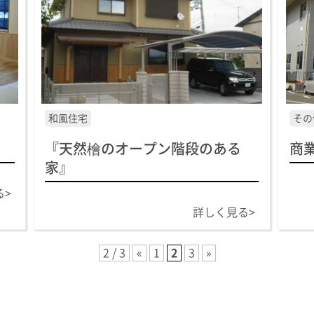
和風住宅
その
『天然檜のオープン階段のある
商
家』
る>
詳しく見る>
2 / 3
«
1
2
3
»