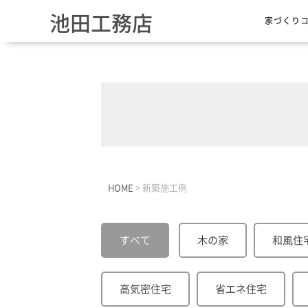
池田工務店
家づくり
HOME
>
新築施工例
すべて
木の家
和風住
高気密住宅
省エネ住宅