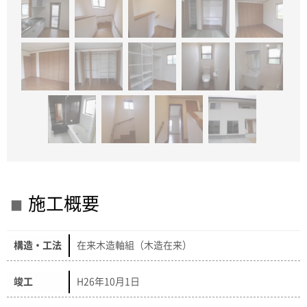
施工概要
構造・工法
在来木造軸組（木造在来）
竣工
H26年10月1日