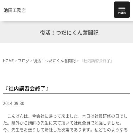
池田工務店
復活！つだにくん奮闘記
HOME
>
ブログ
>
復活！つだにくん奮闘記
>
『社内講習会終了』
『社内講習会終了』
2014.09.30
こんばんは。今会社に帰って来ました。本日は社員研修の日でし
た。県外から講師の先生に来て頂いて社員全員で勉強しました。
今、先生をお送りして帰社した次第であります。私どものような零