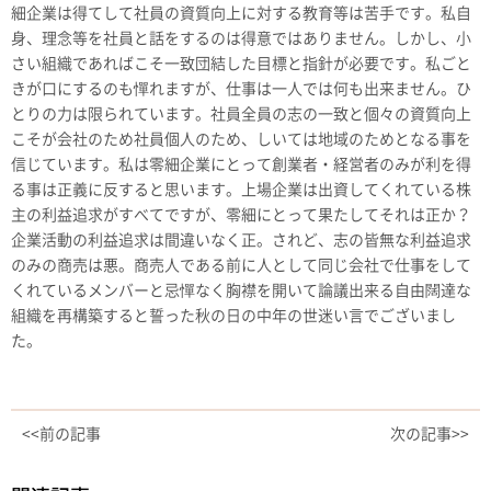
細企業は得てして社員の資質向上に対する教育等は苦手です。私自
身、理念等を社員と話をするのは得意ではありません。しかし、小
さい組織であればこそ一致団結した目標と指針が必要です。私ごと
きが口にするのも憚れますが、仕事は一人では何も出来ません。ひ
とりの力は限られています。社員全員の志の一致と個々の資質向上
こそが会社のため社員個人のため、しいては地域のためとなる事を
信じています。私は零細企業にとって創業者・経営者のみが利を得
る事は正義に反すると思います。上場企業は出資してくれている株
主の利益追求がすべてですが、零細にとって果たしてそれは正か？
企業活動の利益追求は間違いなく正。されど、志の皆無な利益追求
のみの商売は悪。商売人である前に人として同じ会社で仕事をして
くれているメンバーと忌憚なく胸襟を開いて論議出来る自由闊達な
組織を再構築すると誓った秋の日の中年の世迷い言でございまし
た。
<<前の記事
次の記事>>