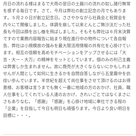
月日の流れる様はまるで大雨の翌日の土器川の流れの如し諸行無常
を感ずる毎日です。さて、今月は弊社の創立記念の月でもありま
す。５月２０日が創立記念日。ささやかながら社員会と祝賀会を
内々にて開催しました。体調を崩して以来とんとご無沙汰だった社
長も今回は顔を出し檄を飛ばしました。そもそも弊社は６月末決算
ですので業務内容報告に始まり現在進行中の物件について各自報
告、弊社は小規模故の強みを最大限活用情報の共有化を心掛けてい
ます。相互の信頼を高めモチベーションをアップさせるには「大
吉・大一・大万』の精神をモットとしています。個のみの利己主義
は弊害しか生まれません。故に商売が大きくならないにかもしれま
せんが人間として如何に生きるかを自問自答しながら五里霧中を彷
徨い歩んでいます。半世紀を超えて尚仕事をさせて頂けるのはお得
意様、お客様は言うまでも無く一番に地域の方のおかげ、社員、職
人仕事をしてくれている人達のおかげ、きれいごとではなくまさに
さもありなむ。「感謝」「感謝」を心掛け地域に奉仕できる程の
「企業」を目指して今日も明日も頑張ります。今日より良い明日を
目標に・・・。