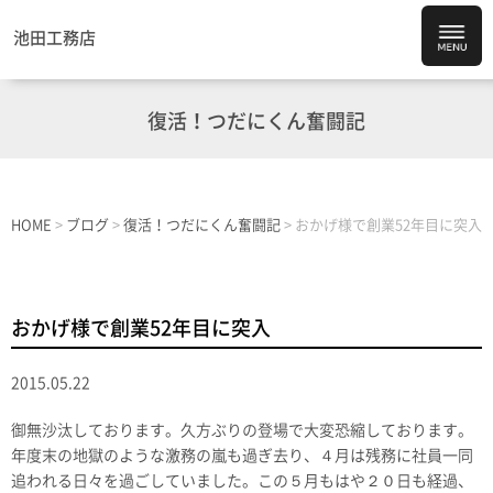
池田工務店
復活！つだにくん奮闘記
HOME
>
ブログ
>
復活！つだにくん奮闘記
>
おかげ様で創業52年目に突入
おかげ様で創業52年目に突入
2015.05.22
御無沙汰しております。久方ぶりの登場で大変恐縮しております。
年度末の地獄のような激務の嵐も過ぎ去り、４月は残務に社員一同
追われる日々を過ごしていました。この５月もはや２０日も経過、